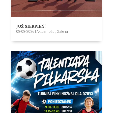
JUŻ SIERPIEŃ!
08-08-2026
|
Aktualności
,
Galeria