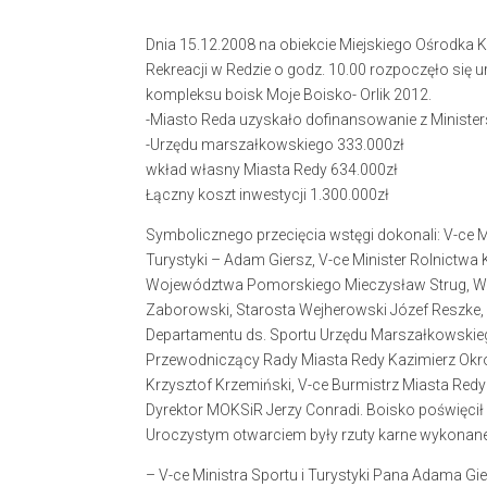
Dnia 15.12.2008 na obiekcie Miejskiego Ośrodka Ku
Rekreacji w Redzie o godz. 10.00 rozpoczęło się 
kompleksu boisk Moje Boisko- Orlik 2012.
-Miasto Reda uzyskało dofinansowanie z Minister
-Urzędu marszałkowskiego 333.000zł
wkład własny Miasta Redy 634.000zł
Łączny koszt inwestycji 1.300.000zł
Symbolicznego przecięcia wstęgi dokonali: V-ce Mi
Turystyki – Adam Giersz, V-ce Minister Rolnictwa
Województwa Pomorskiego Mieczysław Strug, 
Zaborowski, Starosta Wejherowski Józef Reszke, 
Departamentu ds. Sportu Urzędu Marszałkowskie
Przewodniczący Rady Miasta Redy Kazimierz Okró
Krzysztof Krzemiński, V-ce Burmistrz Miasta Red
Dyrektor MOKSiR Jerzy Conradi. Boisko poświęcił I
Uroczystym otwarciem były rzuty karne wykonane 
– V-ce Ministra Sportu i Turystyki Pana Adama Gi