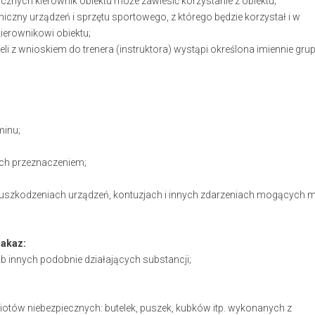
znych kierownik obiektu może zawiesić korzystanie z obiektu;
iczny urządzeń i sprzętu sportowego, z którego będzie korzystał i w
kierownikowi obiektu;
li z wnioskiem do trenera (instruktora) wystąpi określona imiennie gru
minu;
;
 ich przeznaczeniem;
 uszkodzeniach urządzeń, kontuzjach i innych zdarzeniach mogących m
zakaz:
 innych podobnie działających substancji;
iotów niebezpiecznych: butelek, puszek, kubków itp. wykonanych z