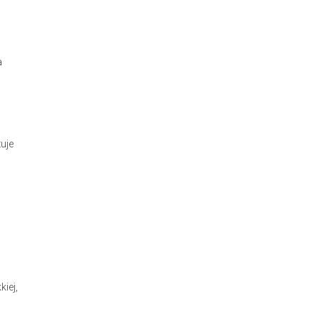
a
uje
iej,