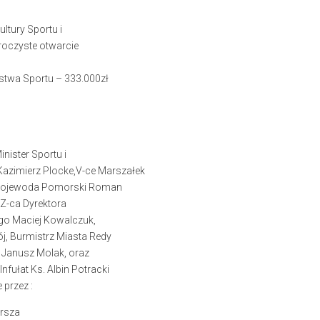
ltury Sportu i
uroczyste otwarcie
stwa Sportu – 333.000zł
nister Sportu i
 Kazimierz Plocke,V-ce Marszałek
Wojewoda Pomorski Roman
Z-ca Dyrektora
go Maciej Kowalczuk,
j, Burmistrz Miasta Redy
y Janusz Molak, oraz
nfułat Ks. Albin Potracki
przez :
ersza