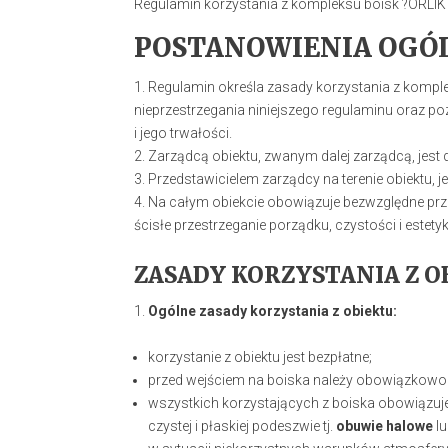
Regulamin korzystania z kompleksu boisk ?ORLIK
POSTANOWIENIA OGÓ
Regulamin określa zasady korzystania z komple
nieprzestrzegania niniejszego regulaminu oraz po
i jego trwałości.
Zarządcą obiektu, zwanym dalej zarządcą, jest
Przedstawicielem zarządcy na terenie obiektu, je
Na całym obiekcie obowiązuje bezwzględne prz
ścisłe przestrzeganie porządku, czystości i estety
ZASADY KORZYSTANIA Z O
Ogólne zasady korzystania z obiektu:
korzystanie z obiektu jest bezpłatne;
przed wejściem na boiska należy obowiązkowo 
wszystkich korzystających z boiska obowiązuje
czystej i płaskiej podeszwie tj.
obuwie halowe
l