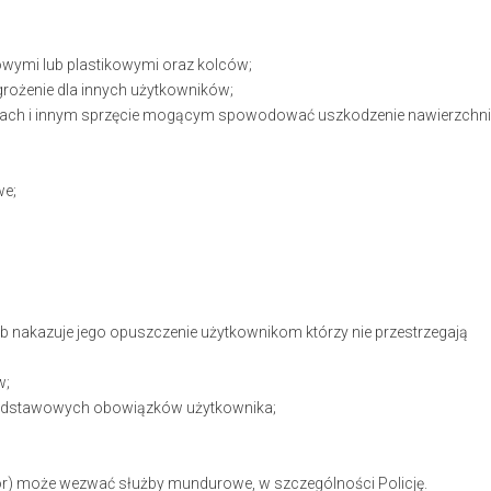
owymi lub plastikowymi oraz kolców;
rożenie dla innych użytkowników;
olkach i innym sprzęcie mogącym spowodować uszkodzenie nawierzchn
we;
ub nakazuje jego opuszczenie użytkownikom którzy nie przestrzegają
w;
podstawowych obowiązków użytkownika;
or) może wezwać służby mundurowe, w szczególności Policję.