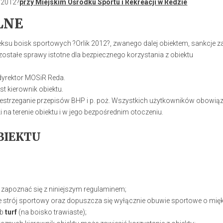
 2012?
przy Miejskim Ośrodku Sportu i Rekreacji w Redzie
LNE
ksu boisk sportowych ?Orlik 2012?, zwanego dalej obiektem, sankcje z
zostałe sprawy istotne dla bezpiecznego korzystania z obiektu
 dyrektor MOSiR Reda.
st kierownik obiektu.
estrzeganie przepisów BHP i p. poż. Wszystkich użytkowników obowiąz
ki na terenie obiektu i w jego bezpośrednim otoczeniu.
BIEKTU
zapoznać się z niniejszym regulaminem;
 strój sportowy oraz dopuszcza się wyłącznie obuwie sportowe o miękk
ub
turf
(na boisko trawiaste);