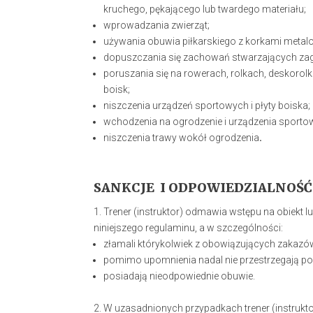
kruchego, pękającego lub twardego materiału;
wprowadzania zwierząt;
używania obuwia piłkarskiego z korkami metal
dopuszczania się zachowań stwarzających zag
poruszania się na rowerach, rolkach, deskor
boisk;
niszczenia urządzeń sportowych i płyty boiska;
wchodzenia na ogrodzenie i urządzenia sporto
niszczenia trawy wokół ogrodzenia
.
SANKCJE I ODPOWIEDZIALNOŚĆ
Trener (instruktor) odmawia wstępu na obiekt l
niniejszego regulaminu, a w szczególności:
złamali którykolwiek z obowiązujących zakazó
pomimo upomnienia nadal nie przestrzegają 
posiadają nieodpowiednie obuwie.
W uzasadnionych przypadkach trener (instrukt