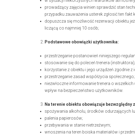
w sytuacji niekorzystnych warunków atmosferyc
prowadzący zajęcia winien sprawdzić stan techn
przypadku zauważenia usterek zgłosić ten fakt 
dopuszcza się możliwość rezerwacji obiektu jeże
liczącą co najmniej 10 osób;
Podstawowe obowiązki użytkownika:
przestrzeganie postanowień niniejszego regula
stosowanie się do poleceń trenera (instruktora)
korzystanie z obiektu i jego urządzeń zgodnie z
przestrzeganie zasad współżycia społecznego;
niezwłoczne informowanie trenera o wszelkich
wpływ na bezpieczeństwo użytkowników.
Na terenie obiektu obowiązuje bezwzględny 
spożywania alkoholu, środków odurzających lub
palenia papierosów;
przebywania w stanie nietrzeźwym;
wnoszenia na teren boiska materiałów i przedm