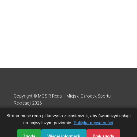
Copyright ©
MOSiR Reda
– Miejski Ośrodek Sportu i
Rekreacji 2026
Strona mosir.reda.pl korzysta z ciasteczek, aby świadczyć usługi
Opieka, serwis i strona internetowa
DIVart.pl
na najwyższym poziomie.
Polityka prywatności
.
Zgoda
Więcej informacji
Brak zgody